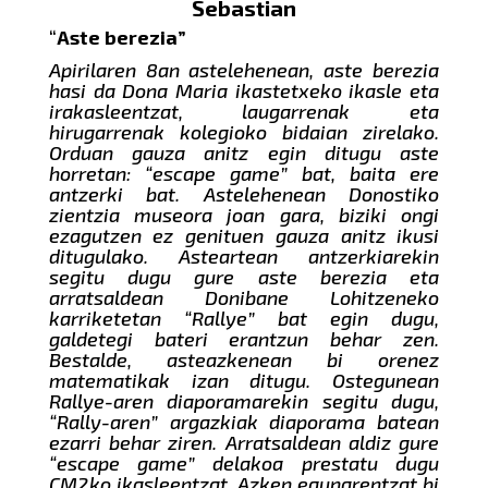
Sebastian
“
Aste berezia”
Apirilaren 8an astelehenean, aste berezia
hasi da Dona Maria ikastetxeko ikasle eta
irakasleentzat, laugarrenak eta
hirugarrenak kolegioko bidaian zirelako.
Orduan gauza anitz egin ditugu aste
horretan: “escape game” bat, baita ere
antzerki bat. Astelehenean Donostiko
zientzia museora joan gara, biziki ongi
ezagutzen ez genituen gauza anitz ikusi
ditugulako. Asteartean antzerkiarekin
segitu dugu gure aste berezia eta
arratsaldean Donibane Lohitzeneko
karriketetan “Rallye” bat egin dugu,
galdetegi bateri erantzun behar zen.
Bestalde, asteazkenean bi orenez
matematikak izan ditugu. Ostegunean
Rallye-aren diaporamarekin segitu dugu,
“Rally-aren” argazkiak diaporama batean
ezarri behar ziren. Arratsaldean aldiz gure
“escape game” delakoa prestatu dugu
CM2ko ikasleentzat. Azken egunarentzat bi