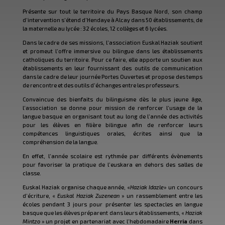
Présente sur tout le territoire du Pays Basque Nord, son champ
d’intervention s’étend d’Hendaye à Alcay dans 50 établissements, de
la maternelle au lycée : 32 écoles, 12 collèges et 6 lycées.
Dans le cadre de ses missions, l’association Euskal Haziak soutient
et promeut l’offre immersive ou bilingue dans les établissements
catholiques du territoire. Pour ce faire, elle apporte un soutien aux
établissements en leur fournissant des outils de communication
dans le cadre de leur journée Portes Ouvertes et propose des temps
de rencontre et des outils d’échanges entre les professeurs.
Convaincue des bienfaits du bilinguisme dès le plus jeune âge,
l’association se donne pour mission de renforcer l’usage de la
langue basque en organisant tout au long de l’année des activités
pour les élèves en filière bilingue afin de renforcer leurs
compétences linguistiques orales, écrites ainsi que la
compréhension de la langue.
En effet, l’année scolaire est rythmée par différents évènements
pour favoriser la pratique de l’euskara en dehors des salles de
classe.
Euskal Haziak organise chaque année, «
Haziak Idazle
» un concours
d’écriture, «
Euskal Haziak Zuzenean
» un rassemblement entre les
écoles pendant 3 jours pour présenter les spectacles en langue
basque que les élèves préparent dans leurs établissements, «
Haziak
Mintzo
» un projet en partenariat avec l’hebdomadaire
Herria
dans