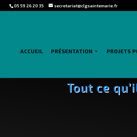
05 59 26 20 35
secretariat@clgsaintemarie.fr
ACCUEIL
PRÉSENTATION
PROJETS 
Tout ce qu’