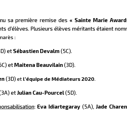
onnu sa première remise des
«
Sainte Marie Award
nts d’élèves. Plusieurs élèves méritants étaient no
lmarès :
D) et
Sébastien Devalm
(5C).
6C) et
Maitena Beauvilain
(3D).
en
(3D)
et
l’équipe de Médiateurs 2020
.
(3A) et
Julian Cau-Pourcel
(5D).
onsabilisation
:
Eva Idiartegaray
(5A),
Jade Chare