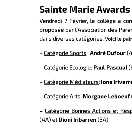
Sainte Marie Awards
Vendredi 7 Février, le collège a c
proposée par l’Association des Pare
dans diverses catégories.
Voici le pa
–
Catégorie Sports
:
André Dufour
(4
–
Catégorie Ecologie
:
Paul Pascual
(
–
Catégorie Médiateurs
:
Ione Irivarr
–
Catégorie Arts
:
Morgane Leboeuf
–
Catégorie Bonnes Actions et Resp
(4A) et
Dioni Iribarren
(3A).