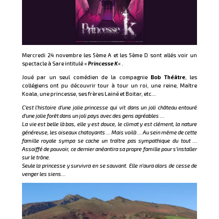
Mercredi 24 novembre les 5ème A et les 5ème D sont allés voir un
spectacle à Sare intitulé «
Princesse K
« .
Joué par un seul comédien de la compagnie
Bob Théâtre
, les
collégiens ont pu découvrir tour à tour un roi, une reine, Maître
Koala, une princesse, ses frères Lainé et Boitar, etc…
C’est l’histoire d’une jolie princesse qui vit dans un joli château entouré
d’une jolie forêt dans un joli pays avec des gens agréables …
La vie est belle là bas, elle y est douce, le climat y est clément, la nature
généreuse, les oiseaux chatoyants … Mais voilà … Au sein même de cette
famille royale sympa se cache un traître pas sympathique du tout …
Assoiffé de pouvoir, ce dernier anéantira sa propre famille pour s’installer
sur le trône.
Seule la princesse y survivra en se sauvant. Elle n’aura alors de cesse de
venger les siens…