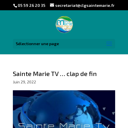
05 59 26 20 35
secretariat@clgsaintemarie.fr
Sélectionner une page
Sainte Marie TV … clap de fin
Juin 29, 2022