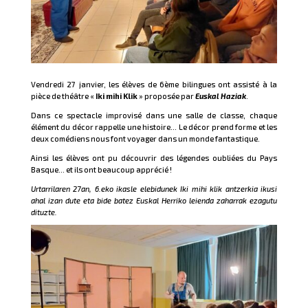
Vendredi 27 janvier, les élèves de 6ème bilingues ont assisté à la
pièce de théâtre «
Iki mihi Klik
» proposée par
Euskal Haziak
.
Dans ce spectacle improvisé dans une salle de classe, chaque
élément du décor rappelle une histoire… Le décor prend forme et les
deux comédiens nous font voyager dans un monde fantastique.
Ainsi les élèves ont pu découvrir des légendes oubliées du Pays
Basque… et ils ont beaucoup apprécié !
Urtarrilaren 27an, 6.eko ikasle elebidunek Iki mihi klik antzerkia ikusi
ahal izan dute eta bide batez Euskal Herriko leienda zaharrak ezagutu
dituzte.