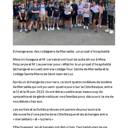
Echange avec des collègiens de Marseille : un projet d’hospitalité
Mme Urchoeguia et M. Larzabal ont tout de suite dit oui à Mme
Polycarpe et M. Lauvernier pour réfléchir à un projet d’hospitalité
(échange et accueil) entre le collège Tour Sainte de Marseille et le
collège Sainte Marie de Saint Jean de Luz.
Après un échange de courriers, ce sont quatorze élèves de sixième
de Marseille qui ont pu venir quatre jours sur la Côte Basque, entre
le 12 et le 16 juin 2023. Ils ont été accueillis avec beaucoup de
sympathie et de générosité par nos familles pour découvrir la vie de
nos élèves chez eux.
Les sorties et activités prévues ont permis de poursuivre la
découverte d’une partie de la Côte Basque et les échanges entre
« marseillais » et « luziens ».
Effectivement, les échanges ont été riches. Des habitudes de vie