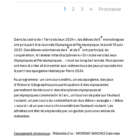
1
2
3
4
Prochaine
e
Dans le cadre de « Terre de Jeux 2024 », les élèves de 6
monolingues
ont pris part à la Journée Olympique et Paralympique, le lundi 19 juin
e
e
2023. Des élèves volontaires de 4
et de 3
ont participé, en
coopération, à l’atelier interdisciplinaire « En route vers les Jeux
Olympiques et Paralympiques… » tout au long de l’année. Nos jeunes
ont tenu à créer et à inventer eux-mêmes tous les jeux proposés mis
à part l’escape game réalisé par Paris 2024.
Au programme : un concours maths, un escape game, des jeux
d’Histoire-Géographie puis participation à des olympiades
permettant de découvrir des disciplines olympiques et
paralympiques comme le tir à l’arc, un tournoi de pala sur fauteuil
roulant, un parcours du combattant en duo élève « aveugle » / élève
« sourd » et un parcours chronométré en fauteuil roulant. Les
athlètes ont été récompensés par un goûter puis une remise de
médailles.
Classement olympique
: Médaille d’or : MORENO SANCHEZ Gabriela