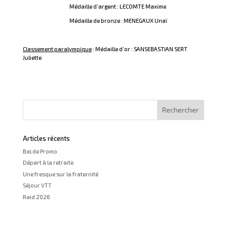
Médaille d’argent : LECOMTE Maxime
Médaille de bronze : MENEGAUX Unaï
Classement paralympique
: Médaille d’or : SANSEBASTIAN SERT
Juliette
Articles récents
Bal de Promo
Départ à la retraite
Une fresque sur la fraternité
Séjour VTT
Raid 2026