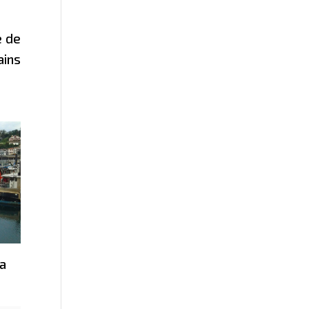
e de
ains
la