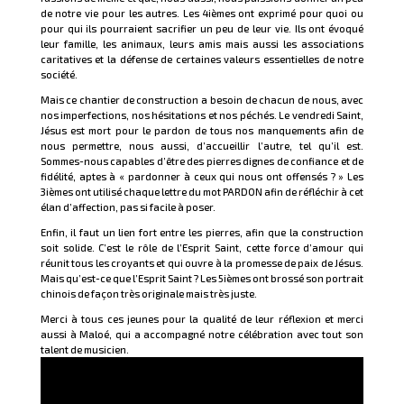
de notre vie pour les autres. Les 4ièmes ont exprimé pour quoi ou
pour qui ils pourraient sacrifier un peu de leur vie. Ils ont évoqué
leur famille, les animaux, leurs amis mais aussi les associations
caritatives et la défense de certaines valeurs essentielles de notre
société.
Mais ce chantier de construction a besoin de chacun de nous, avec
nos imperfections, nos hésitations et nos péchés. Le vendredi Saint,
Jésus est mort pour le pardon de tous nos manquements afin de
nous permettre, nous aussi, d’accueillir l’autre, tel qu’il est.
Sommes-nous capables d’être des pierres dignes de confiance et de
fidélité, aptes à « pardonner à ceux qui nous ont offensés ? » Les
3ièmes ont utilisé chaque lettre du mot PARDON afin de réfléchir à cet
élan d’affection, pas si facile à poser.
Enfin, il faut un lien fort entre les pierres, afin que la construction
soit solide. C’est le rôle de l’Esprit Saint, cette force d’amour qui
réunit tous les croyants et qui ouvre à la promesse de paix de Jésus.
Mais qu’est-ce que l’Esprit Saint ? Les 5ièmes ont brossé son portrait
chinois de façon très originale mais très juste.
Merci à tous ces jeunes pour la qualité de leur réflexion et merci
aussi à Maloé, qui a accompagné notre célébration avec tout son
talent de musicien.