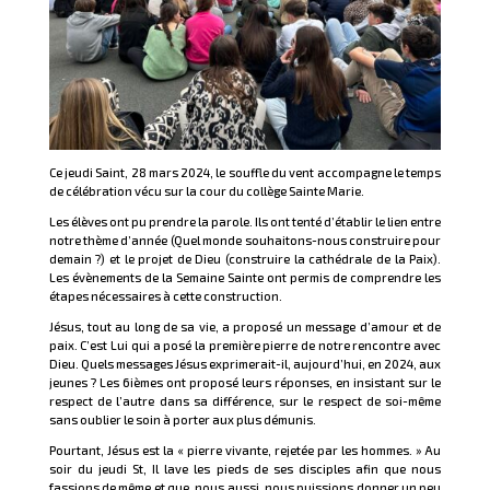
Ce jeudi Saint, 28 mars 2024, le souffle du vent accompagne le temps
de célébration vécu sur la cour du collège Sainte Marie.
Les élèves ont pu prendre la parole. Ils ont tenté d’établir le lien entre
notre thème d’année (Quel monde souhaitons-nous construire pour
demain ?) et le projet de Dieu (construire la cathédrale de la Paix).
Les évènements de la Semaine Sainte ont permis de comprendre les
étapes nécessaires à cette construction.
Jésus, tout au long de sa vie, a proposé un message d’amour et de
paix. C’est Lui qui a posé la première pierre de notre rencontre avec
Dieu. Quels messages Jésus exprimerait-il, aujourd’hui, en 2024, aux
jeunes ? Les 6ièmes ont proposé leurs réponses, en insistant sur le
respect de l’autre dans sa différence, sur le respect de soi-même
sans oublier le soin à porter aux plus démunis.
Pourtant, Jésus est la « pierre vivante, rejetée par les hommes. » Au
soir du jeudi St, Il lave les pieds de ses disciples afin que nous
fassions de même et que, nous aussi, nous puissions donner un peu