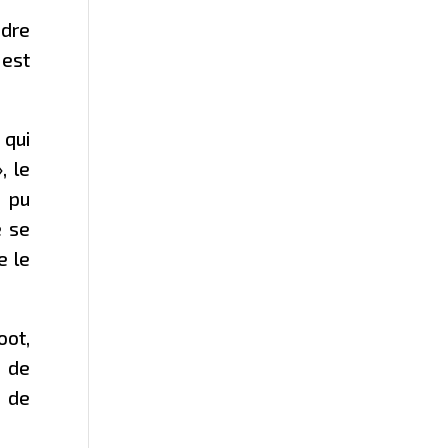
ndre
 est
 qui
, le
s pu
e se
e le
oot,
s de
e de