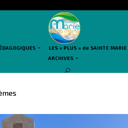
PÉDAGOGIQUES
LES « PLUS » de SAINTE MARIE
ARCHIVES
4èmes