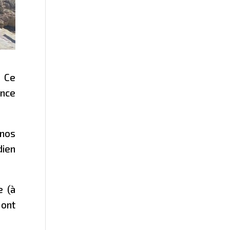
. Ce
ence
 nos
dien
e (à
 ont