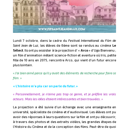
Lundi 7 octobre, dans le cadre du
Festival International du Film de
Saint Jean de Luz
, les élèves de 6ème sont se rendus au cinéma
Le
Sélect
. Ils ont pu assister à la projection d’ «
Arco
» d’Ugo Bienvenu ;
un film d’animation mêlant science-fiction et aventure où Iris, petite
fille de 10 ans en 2075, rencontre Arco, qui vient d’un futur encore
plus lointain.
« J’ai bien aimé parce qu’il y avait des éléments de recherche pour faire ce
film. »
« L’histoire m’a plu car on parle du futur. »
« Personnellement, je n’aime pas trop ce genre, et je préfère les vrais
acteurs. Mais les idées étaient intéressantes et bien trouvées. »
La projection a été suivie d’un échange avec une enseignante en
université, spécialiste de cinéma et d’audiovisuel. Les élèves ont pu
avoir des réponses à leurs questions sur le film et ont pu découvrir,
à travers des photos et des extraits vidéos, les grandes étapes de
l’Histoire du Cinéma et de la conception des films. Peut-être de quoi