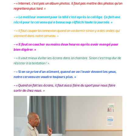
– « Internet, c’est pas un album photos. Il faut pas mettre des photos qu’on
regrettera plus tard. »
– « Le meilleur moment pour la télé c’est après le collège. Ça fait une
récré pour le cerveau qui a beaucoup réfléchi toute la journée. »
–
« Il faut couper la connexion quand on va dormir sinon y a des ondes qui
viennent dans notre cerveau. »
–
« Il faut se coucher au moins deux heures après avoir mangé pour
bien digérer. »
– « Il vaut mieux éviter les écrans dans la chambre. Sinon c’est trop dur de
résister à la tentation ! ».
– «
Si on se prive d’un aliment, quand on va l’avoir devant les yeux,
notre cerveau en voudra toujours plus. »
– « Quand on fait les écrans, il faut aussi faire du sport pour nous faire
sortir de chez nous. »