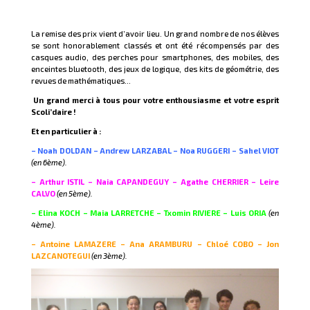
La remise des prix vient d’avoir lieu. Un grand nombre de nos élèves
se sont honorablement classés et ont été récompensés par des
casques audio, des perches pour smartphones, des mobiles, des
enceintes bluetooth, des jeux de logique, des kits de géométrie, des
revues de mathématiques…
Un grand merci à tous pour votre enthousiasme et votre esprit
Scoli’daire !
Et en particulier à :
– Noah DOLDAN – Andrew LARZABAL – Noa RUGGERI – Sahel VIOT
(en 6
ème).
– Arthur ISTIL – Naia CAPANDEGUY – Agathe CHERRIER – Leire
CALVO
(en 5
ème).
– Elina KOCH – Maia LARRETCHE – Txomin RIVIERE – Luis ORIA
(en
4
ème).
– Antoine LAMAZERE – Ana ARAMBURU – Chloé COBO – Jon
LAZCANOTEGUI
(en 3
ème).