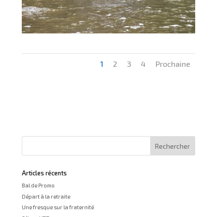
1
2
3
4
Prochaine
Articles récents
Bal de Promo
Départ à la retraite
Une fresque sur la fraternité